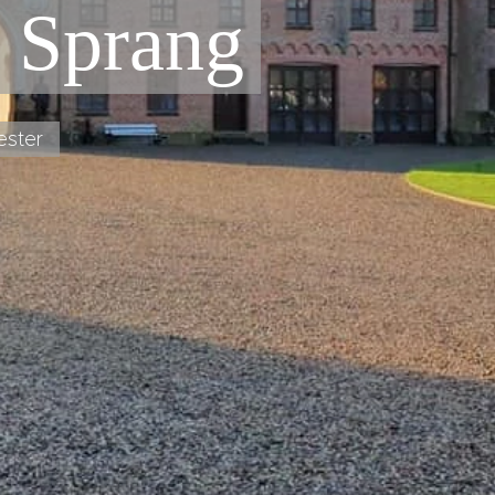
 Sprang
ester