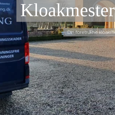
Kloakmester
Din foretrukne kloakm